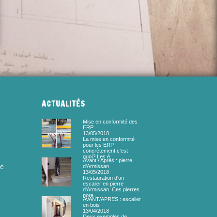
ACTUALITÉS
Mise en conformité des
ERP
13/05/2018
La mise en conformité
pour les ERP
concrètement c'est
quoi? Les é...
Avant / Après : pierre
ée
d'Armissan
13/05/2018
Restauration d'un
escalier en pierre
d'Armissan. Ces pierres
pore...
AVANT/APRES : escalier
en bois
13/04/2018
Deux exemples de